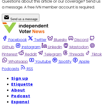
Questions about this article or our coverage? Send us
a message. A free IVN member account is required.
Send us a message
Facebook
Twitter
Bluesky
Discord
Github
Instagram
Linkedin
Mastodon
Pinterest
Reddit
Telegram
Threads
Tiktok
Whatsapp
Youtube
Spotify
Apple
Podcasts
RSS
Sign up
Etiquette
About
Podcast
Espanol