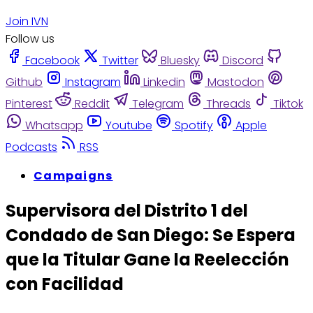
Join IVN
Follow us
Facebook
Twitter
Bluesky
Discord
Github
Instagram
Linkedin
Mastodon
Pinterest
Reddit
Telegram
Threads
Tiktok
Whatsapp
Youtube
Spotify
Apple
Podcasts
RSS
Campaigns
Supervisora del Distrito 1 del
Condado de San Diego: Se Espera
que la Titular Gane la Reelección
con Facilidad