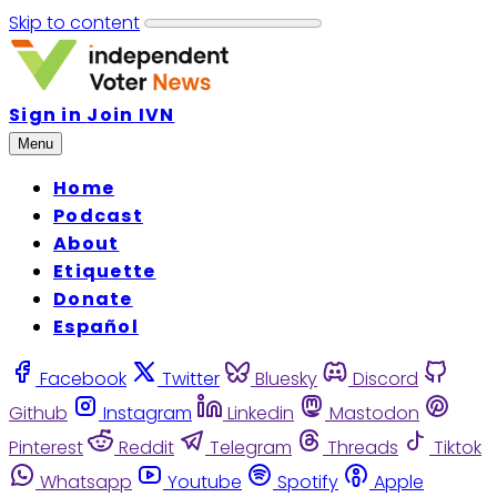
Skip to content
Sign in
Join IVN
Menu
Home
Podcast
About
Etiquette
Donate
Español
Facebook
Twitter
Bluesky
Discord
Github
Instagram
Linkedin
Mastodon
Pinterest
Reddit
Telegram
Threads
Tiktok
Whatsapp
Youtube
Spotify
Apple